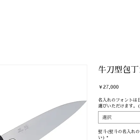
刃物のこだわり
お手入れの仕方
熨斗・ギフト
土佐打刃物
牛刀型包丁
価
￥27,000
格
名入れのフォントは
選びいただけます。(別
選択
熨斗(熨斗の名入れ
い)
*