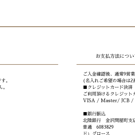
きます 。
となります。
（この場合送料は当
年末年始・ゴール
尚、お客様のご都合
ない期間がありま
お願いいたします。
文された場合、お
なります。
います。
名入れ商品につきま
ご注文が集中した
ください。
くなる場合があり
その他、天候・交
​お支払方法につい
場合がございます
商品の発送は国内
【送料について】
。
ご入金確認後、通常9営
配送先1件につき
です。
(名入れご希望の場合は2
ん。
■クレジットカード決済
ご利用頂けるクレジット
VISA / Master/ JCB 
​■銀行振込
北陸銀行 金沢問屋町支
普通 6083829
ド）グロース