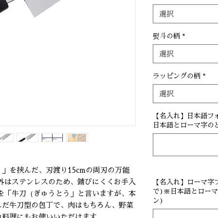
選択
熨斗の柄
*
選択
ラッピングの柄
*
選択
【名入れ】日本語フォ
日本語とローマ字のど
」を挟んだ、刃渡り15cmの両刃の万能
外はステンレスのため、錆びにくくお手入
【名入れ】ローマ字フ
で)※日本語とローマ
を「牛刀（ぎゅうとう」と言いますが、本
ン)
んだ牛刀型の包丁で、肉はもちろん、野菜
魚料理にもお使いいただけます。