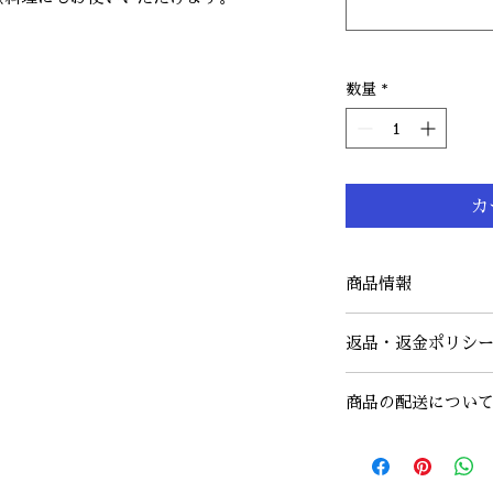
数量
*
カ
商品情報
■用途：調理全般
返品・返金ポリシ
■包丁の種類：両刃
■サイズ：刃渡り約1
入金確認後のキャン
■地金：ステンレス
商品の配送につい
来かねます。あらか
■鋼：白鋼
商品には万全を期して
■柄：紫檀（したん
ゆうパケットでの
汚損していた場合は
■銘：淑晴
ご入金確認後、通
はメールにてご連絡
名入れご希望の場