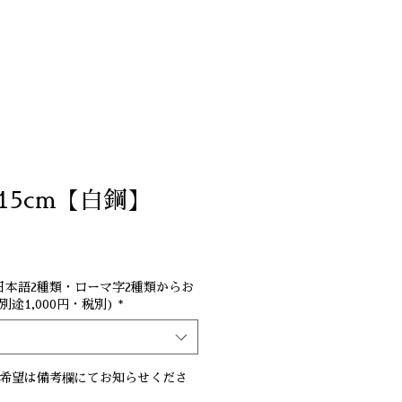
ログイン
とは
Q&A
ショップ
15cm【白鋼】
日本語2種類・ローマ字2種類からお
途1,000円・税別)
*
の希望は備考欄にてお知らせくださ