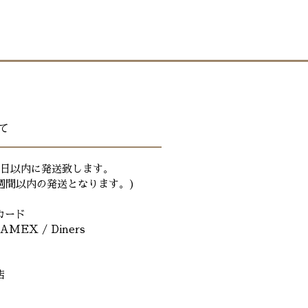
店が負担致します）
デンウィークなど出荷作業を行え
による返品の送料は、お客様負担で
す。また、その前後の時期にご注
返金は振込手数料等を引いた金額と
届け予定日が変わる可能性がござ
しては返品はできませんのでご了承
場合や一部地域では、お届けが遅
ます。
通等の配達事情によって前後する
て
。予めご了承ください。
のみ対応しております。
業日以内に発送致します。
500円の配送料がかかります。
週間以内の発送となります。)
カード
/ AMEX / Diners
店